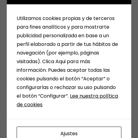
Utilizamos cookies propias y de terceros
Plumbing System Pipes
para fines analíticos y para mostrarte
publicidad personalizada en base a un
Posuere tellus imperdi facilisis. Curabitur
perfil elaborado a partir de tus hábitos de
faucibu tellusemper nunc finibus placer.
navegación (por ejemplo, páginas
visitadas). Clica Aqui para más
información. Puedes aceptar todas las
cookies pulsando el botón “Aceptar” o
configurarlas o rechazar su uso pulsando
el botón “Configurar”.
Lee nuestra política
de cookies
Drainage System Pipes
Posuere tellus imperdi facilisis. Curabitur
faucibu tellusemper nunc finibus placer.
Ajustes