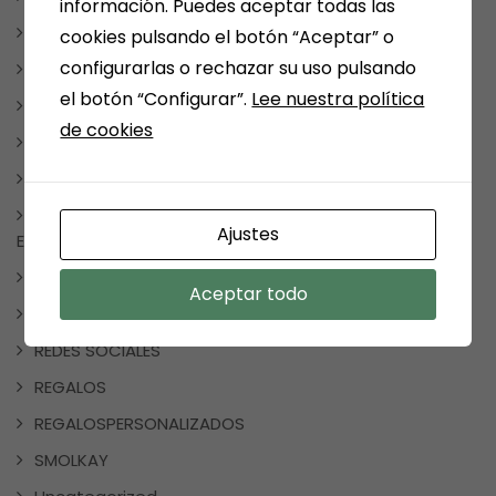
información. Puedes aceptar todas las
LITERATURA FANTÁSTICA
cookies pulsando el botón “Aceptar” o
configurarlas o rechazar su uso pulsando
LITERATURA ROMÁNTICA
el botón “Configurar”.
Lee nuestra política
MANGA Y COMIC
de cookies
TAUROMAQUIA
MEDINA DEL CAMPO
NOTICIAS, FRASES, CURIOSIDADES, EVENTOS, DÍAS
Ajustes
ESPECIALES
NUESTRAS SELECCIONES POR TEMAS
Aceptar todo
PAPELERIA
REDES SOCIALES
REGALOS
REGALOSPERSONALIZADOS
SMOLKAY