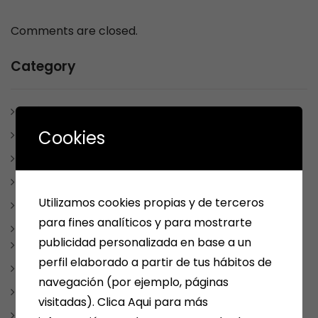
Comments are closed.
Category
ARÉVALO
Cookies
ARTÍCULOS Y ESCRITOS
BONO CULTURAL
ESCRITORES MEDINENSES Y AFINES
Utilizamos cookies propias y de terceros
JUEGOS
para fines analíticos y para mostrarte
LIBROS
publicidad personalizada en base a un
CUADERNOS DE VACACIONES
perfil elaborado a partir de tus hábitos de
LIBROS DE COCINA
navegación (por ejemplo, páginas
LIBROS DE TEXTO
visitadas). Clica Aqui para más
LIBROS INFANTILES Y JUVENILES