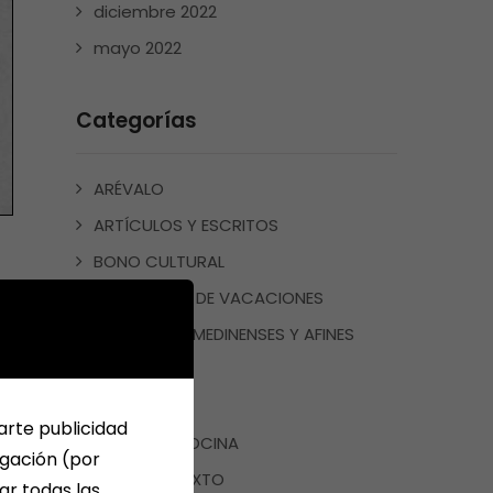
diciembre 2022
mayo 2022
Categorías
ARÉVALO
ARTÍCULOS Y ESCRITOS
BONO CULTURAL
CUADERNOS DE VACACIONES
ESCRITORES MEDINENSES Y AFINES
JUEGOS
LIBROS
arte publicidad
LIBROS DE COCINA
egación (por
LIBROS DE TEXTO
ar todas las