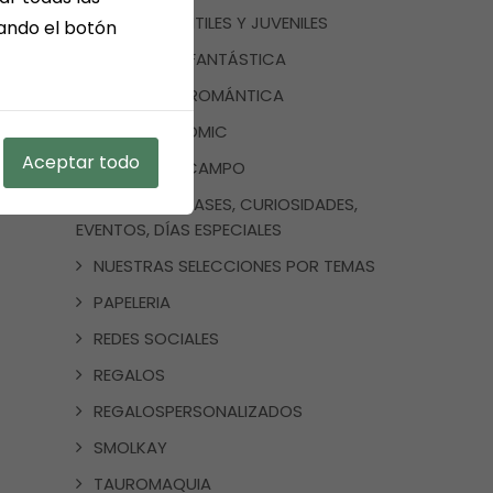
LIBROS INFANTILES Y JUVENILES
sando el botón
LITERATURA FANTÁSTICA
LITERATURA ROMÁNTICA
MANGA Y COMIC
Aceptar todo
MEDINA DEL CAMPO
NOTICIAS, FRASES, CURIOSIDADES,
EVENTOS, DÍAS ESPECIALES
NUESTRAS SELECCIONES POR TEMAS
PAPELERIA
REDES SOCIALES
REGALOS
REGALOSPERSONALIZADOS
SMOLKAY
TAUROMAQUIA