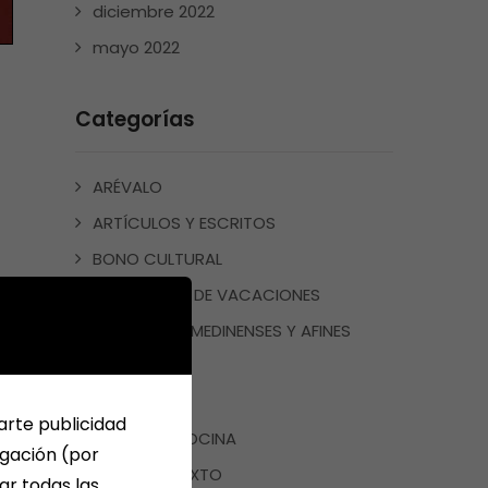
diciembre 2022
mayo 2022
Categorías
ARÉVALO
ARTÍCULOS Y ESCRITOS
BONO CULTURAL
CUADERNOS DE VACACIONES
ESCRITORES MEDINENSES Y AFINES
JUEGOS
LIBROS
arte publicidad
LIBROS DE COCINA
egación (por
LIBROS DE TEXTO
ar todas las