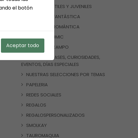
LIBROS INFANTILES Y JUVENILES
sando el botón
LITERATURA FANTÁSTICA
LITERATURA ROMÁNTICA
MANGA Y COMIC
Aceptar todo
MEDINA DEL CAMPO
NOTICIAS, FRASES, CURIOSIDADES,
EVENTOS, DÍAS ESPECIALES
NUESTRAS SELECCIONES POR TEMAS
PAPELERIA
REDES SOCIALES
REGALOS
REGALOSPERSONALIZADOS
SMOLKAY
TAUROMAQUIA