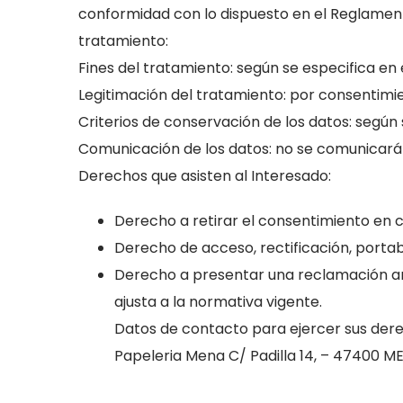
conformidad con lo dispuesto en el Reglamento 
mientras visitas
nuestro sitio,
tratamiento:
aumentas la
Fines del tratamiento: según se especifica en e
posibilidad de
Legitimación del tratamiento: por consentimie
ver contenido y
Criterios de conservación de los datos: según 
ofertas
Comunicación de los datos: no se comunicarán
personalizados.
Derechos que asisten al Interesado:
Derecho a retirar el consentimiento en
Derecho de acceso, rectificación, portabi
Derecho a presentar una reclamación ant
ajusta a la normativa vigente.
Datos de contacto para ejercer sus der
Papeleria Mena C/ Padilla 14, – 47400