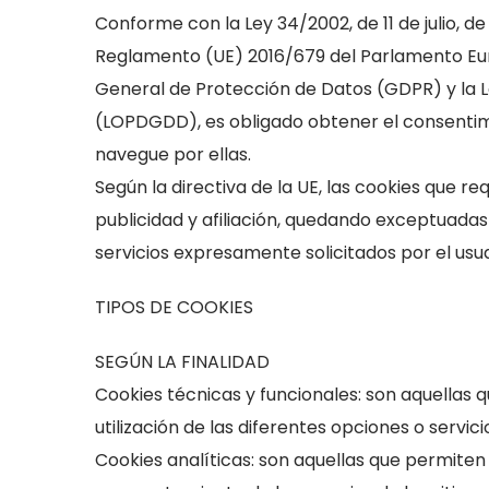
para que
Conforme con la Ley 34/2002, de 11 de julio, de
funcione la
Reglamento (UE) 2016/679 del Parlamento Euro
web.
General de Protección de Datos (GDPR) y la L
(LOPDGDD), es obligado obtener el consentimi
Estadísticas
navegue por ellas.
Para que
Según la directiva de la UE, las cookies que r
podamos
publicidad y afiliación, quedando exceptuadas 
mejorar la
servicios expresamente solicitados por el usua
funcionalidad
y estructura
TIPOS DE COOKIES
de la web, en
base a
SEGÚN LA FINALIDAD
cómo se usa
Cookies técnicas y funcionales: son aquellas 
la web.
utilización de las diferentes opciones o servici
Cookies analíticas: son aquellas que permiten 
Experiencia