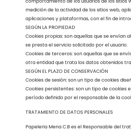
comportamiento de los usuarios de los sitios w
Para que
medición de la actividad de los sitios web, apl
nuestra web
aplicaciones y plataformas, con el fin de intro
funcione lo
mejor posible
SEGÚN LA PROPIEDAD
durante tu
Cookies propias: son aquellas que se envían a
visita. Si
se presta el servicio solicitado por el usuario.
rechaza estas
Cookies de terceros: son aquellas que se envía
cookies,
otra entidad que trata los datos obtenidos tra
algunas
funcionalidades
SEGÚN EL PLAZO DE CONSERVACIÓN
desaparecerán
Cookies de sesión: son un tipo de cookies di
de la web.
Cookies persistentes: son un tipo de cookies 
período definido por el responsable de la cook
Marketing
TRATAMIENTO DE DATOS PERSONALES
Al compartir tus
intereses y
Papeleria Mena C.B es el Responsable del tra
comportamiento