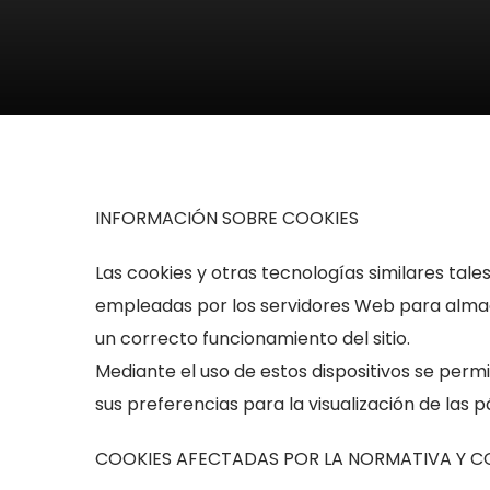
INFORMACIÓN SOBRE COOKIES
Las cookies y otras tecnologías similares tale
empleadas por los servidores Web para almac
Necesarias
un correcto funcionamiento del sitio.
Estas
cookies no
Mediante el uso de estos dispositivos se perm
son
sus preferencias para la visualización de las
opcionales.
Son
COOKIES AFECTADAS POR LA NORMATIVA Y C
necesarias