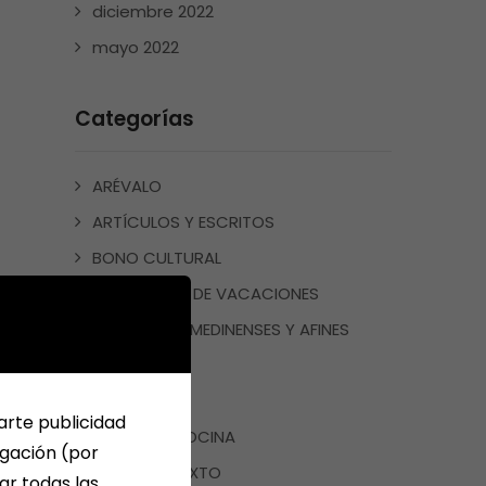
diciembre 2022
mayo 2022
Categorías
ARÉVALO
ARTÍCULOS Y ESCRITOS
BONO CULTURAL
CUADERNOS DE VACACIONES
ESCRITORES MEDINENSES Y AFINES
JUEGOS
LIBROS
arte publicidad
LIBROS DE COCINA
egación (por
LIBROS DE TEXTO
ar todas las