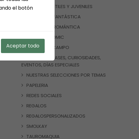
LIBROS INFANTILES Y JUVENILES
sando el botón
LITERATURA FANTÁSTICA
LITERATURA ROMÁNTICA
MANGA Y COMIC
Aceptar todo
MEDINA DEL CAMPO
NOTICIAS, FRASES, CURIOSIDADES,
EVENTOS, DÍAS ESPECIALES
NUESTRAS SELECCIONES POR TEMAS
PAPELERIA
REDES SOCIALES
REGALOS
REGALOSPERSONALIZADOS
SMOLKAY
TAUROMAQUIA