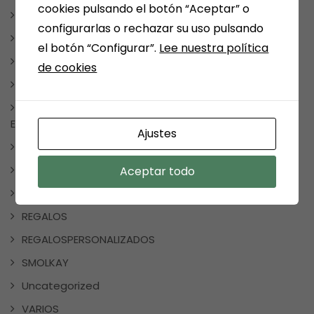
cookies pulsando el botón “Aceptar” o
LITERATURA ROMÁNTICA
configurarlas o rechazar su uso pulsando
MANGA Y COMIC
el botón “Configurar”.
Lee nuestra política
TAUROMAQUIA
de cookies
MEDINA DEL CAMPO
NOTICIAS, FRASES, CURIOSIDADES, EVENTOS, DÍAS
ESPECIALES
Ajustes
NUESTRAS SELECCIONES POR TEMAS
PAPELERIA
Aceptar todo
REDES SOCIALES
REGALOS
REGALOSPERSONALIZADOS
SMOLKAY
Uncategorized
VARIOS