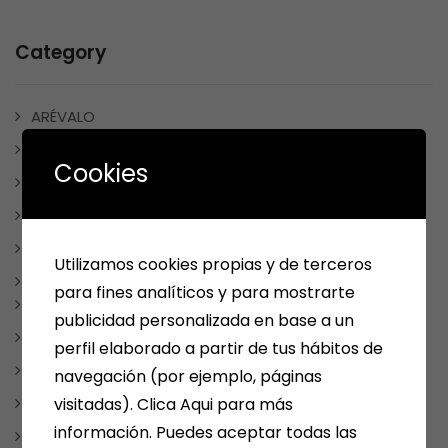
Category
ARÉVALO
ARTÍCULOS Y ESCRITOS
Cookies
BONO CULTURAL
ESCRITORES MEDINENSES Y AFINES
JUEGOS
Utilizamos cookies propias y de terceros
LIBROS
para fines analíticos y para mostrarte
CUADERNOS DE VACACIONES
publicidad personalizada en base a un
LIBROS DE COCINA
perfil elaborado a partir de tus hábitos de
LIBROS DE TEXTO
navegación (por ejemplo, páginas
visitadas). Clica Aqui para más
LIBROS INFANTILES Y JUVENILES
información. Puedes aceptar todas las
LITERATURA FANTÁSTICA