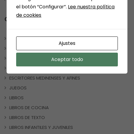
el botón “Configurar”.
Lee nuestra política
de cookies
Categorías
ARÉVALO
Ajustes
ARTÍCULOS Y ESCRITOS
BONO CULTURAL
Aceptar todo
CUADERNOS DE VACACIONES
ESCRITORES MEDINENSES Y AFINES
JUEGOS
LIBROS
LIBROS DE COCINA
LIBROS DE TEXTO
LIBROS INFANTILES Y JUVENILES