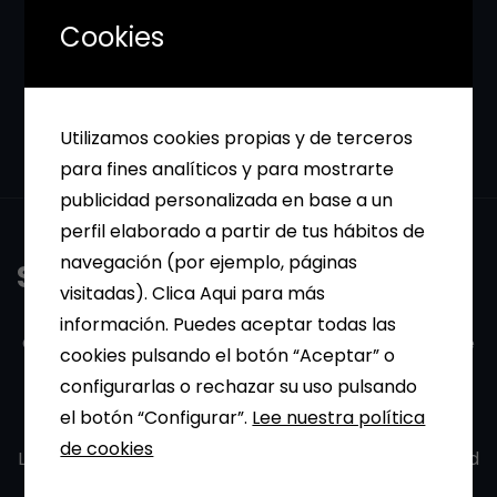
Cookies
Utilizamos cookies propias y de terceros
para fines analíticos y para mostrarte
publicidad personalizada en base a un
perfil elaborado a partir de tus hábitos de
navegación (por ejemplo, páginas
SOBRE NOSOTROS
visitadas). Clica Aqui para más
información. Puedes aceptar todas las
Quizás suene a tópico, y puede que lo sea, pero si de
cookies pulsando el botón “Aceptar” o
algo podemos presumir en PAPELERÍA MENA es de
configurarlas o rechazar su uso pulsando
nuestros clientes.
el botón “Configurar”.
Lee nuestra política
de cookies
Llevamos más de 30 años siempre con la mentalidad
de que por encima de nosotros tenemos un jefe,