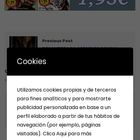
Previous Post
DESCUBRE LOS ORÍGENES DE UNA
NUEVA DINASTÍA TARGARYEN EN ESTE
Cookies
LUJOSO LIBRO QUE EXPLORA LA
CREACIÓN DE LA EXITOSA SERIE DE HBO.
LIBROS
Utilizamos cookies propias y de terceros
para fines analíticos y para mostrarte
Next Post
publicidad personalizada en base a un
HOY COCINAN ELLOS
perfil elaborado a partir de tus hábitos de
LIBROS
navegación (por ejemplo, páginas
visitadas). Clica Aqui para más