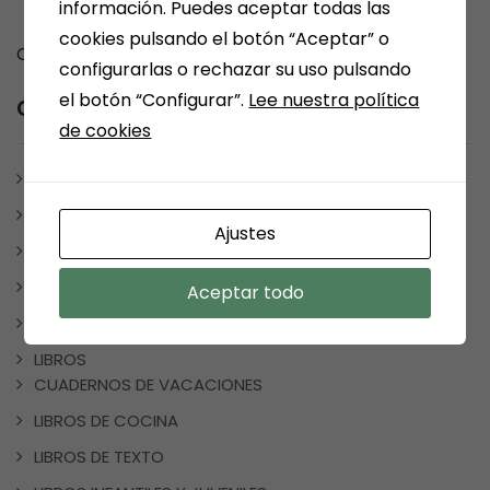
información. Puedes aceptar todas las
cookies pulsando el botón “Aceptar” o
Comments are closed.
configurarlas o rechazar su uso pulsando
el botón “Configurar”.
Lee nuestra política
Category
de cookies
ARÉVALO
ARTÍCULOS Y ESCRITOS
Ajustes
BONO CULTURAL
ESCRITORES MEDINENSES Y AFINES
Aceptar todo
JUEGOS
LIBROS
CUADERNOS DE VACACIONES
LIBROS DE COCINA
LIBROS DE TEXTO