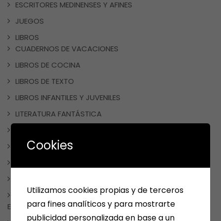
ESCRITORES MEDINENSES Y AFINES
JUEGOS
LIBROS
CUADERNOS DE VACACIONES
LIBROS DE COCINA
LIBROS DE TEXTO
LIBROS INFANTILES Y JUVENILES
LITERATURA FANTÁSTICA
LITERATURA ROMÁNTICA
Cookies
MANGA Y COMIC
TAUROMAQUIA
MEDINA DEL CAMPO
Utilizamos cookies propias y de terceros
NOTICIAS, FRASES, CURIOSIDADES, EVENTOS, DÍAS
para fines analíticos y para mostrarte
ESPECIALES
publicidad personalizada en base a un