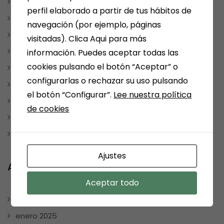
NUESTRAS SELECCIONES POR TEMAS
perfil elaborado a partir de tus hábitos de
PAPELERIA
navegación (por ejemplo, páginas
REDES SOCIALES
visitadas). Clica Aqui para más
REGALOS
información. Puedes aceptar todas las
cookies pulsando el botón “Aceptar” o
REGALOSPERSONALIZADOS
configurarlas o rechazar su uso pulsando
SMOLKAY
el botón “Configurar”.
Lee nuestra política
Uncategorized
de cookies
VARIOS
WEBS RECOMENDABLES
Ajustes
Archives
Aceptar todo
julio 2025
enero 2025