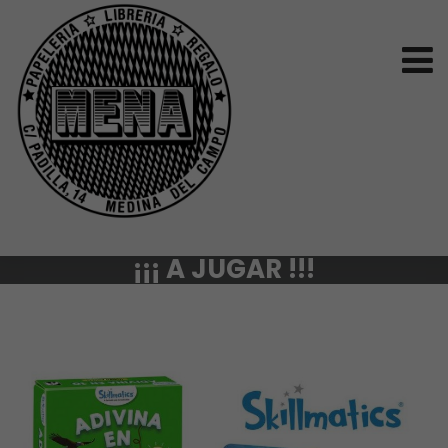
¡¡¡ A JUGAR !!!