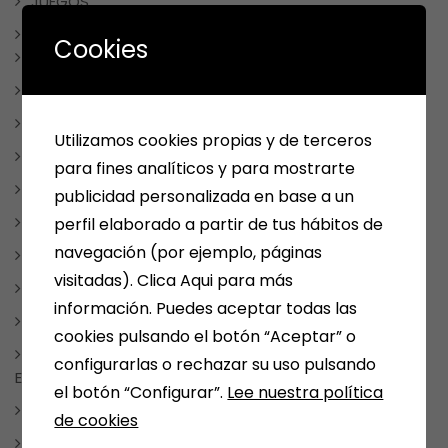
JUEGOS
LIBROS
Cookies
CUADERNOS DE VACACIONES
LIBROS DE COCINA
LIBROS DE TEXTO
Utilizamos cookies propias y de terceros
LIBROS INFANTILES Y JUVENILES
para fines analíticos y para mostrarte
LITERATURA FANTÁSTICA
publicidad personalizada en base a un
LITERATURA ROMÁNTICA
perfil elaborado a partir de tus hábitos de
navegación (por ejemplo, páginas
MANGA Y COMIC
visitadas). Clica Aqui para más
TAUROMAQUIA
información. Puedes aceptar todas las
MEDINA DEL CAMPO
cookies pulsando el botón “Aceptar” o
NOTICIAS, FRASES, CURIOSIDADES, EVENTOS, DÍAS
configurarlas o rechazar su uso pulsando
ESPECIALES
el botón “Configurar”.
Lee nuestra política
NUESTRAS SELECCIONES POR TEMAS
de cookies
PAPELERIA