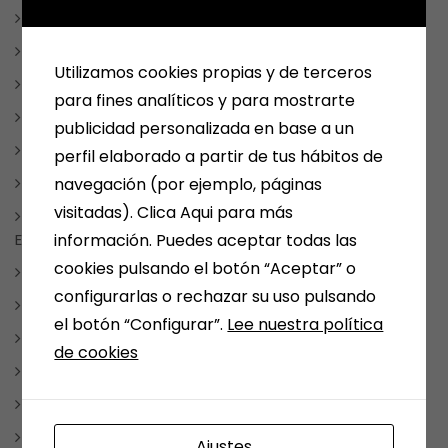
LIBROS INFANTILES Y JUVENILES
LITERATURA FANTÁSTICA
Utilizamos cookies propias y de terceros
LITERATURA ROMÁNTICA
para fines analíticos y para mostrarte
MANGA Y COMIC
publicidad personalizada en base a un
TAUROMAQUIA
perfil elaborado a partir de tus hábitos de
navegación (por ejemplo, páginas
MEDINA DEL CAMPO
visitadas). Clica Aqui para más
NOTICIAS, FRASES, CURIOSIDADES, EVENTOS, DÍAS
información. Puedes aceptar todas las
ESPECIALES
cookies pulsando el botón “Aceptar” o
NUESTRAS SELECCIONES POR TEMAS
configurarlas o rechazar su uso pulsando
PAPELERIA
el botón “Configurar”.
Lee nuestra política
REDES SOCIALES
de cookies
REGALOS
REGALOSPERSONALIZADOS
SMOLKAY
Ajustes