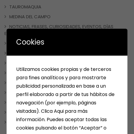
TAUROMAQUIA
MEDINA DEL CAMPO
NOTICIAS, FRASES, CURIOSIDADES, EVENTOS, DÍAS
ESPECIALES
Cookies
NUESTRAS SELECCIONES POR TEMAS
PAPELERIA
REDES SOCIALES
Utilizamos cookies propias y de terceros
REGALOS
para fines analíticos y para mostrarte
REGALOSPERSONALIZADOS
publicidad personalizada en base a un
SMOLKAY
perfil elaborado a partir de tus hábitos de
Uncategorized
navegación (por ejemplo, páginas
visitadas). Clica Aqui para más
VARIOS
información. Puedes aceptar todas las
WEBS RECOMENDABLES
cookies pulsando el botón “Aceptar” o