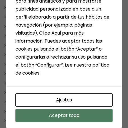
para fines analíticos y para mostrarte
julio 2025
publicidad personalizada en base a un
perfil elaborado a partir de tus hábitos de
enero 2025
navegación (por ejemplo, páginas
diciembre 2024
visitadas). Clica Aqui para más
noviembre 2024
información. Puedes aceptar todas las
mayo 2024
cookies pulsando el botón “Aceptar” o
abril 2024
configurarlas o rechazar su uso pulsando
marzo 2024
el botón “Configurar”.
Lee nuestra política
de cookies
febrero 2024
enero 2024
diciembre 2023
Ajustes
noviembre 2023
octubre 2023
Aceptar todo
septiembre 2023