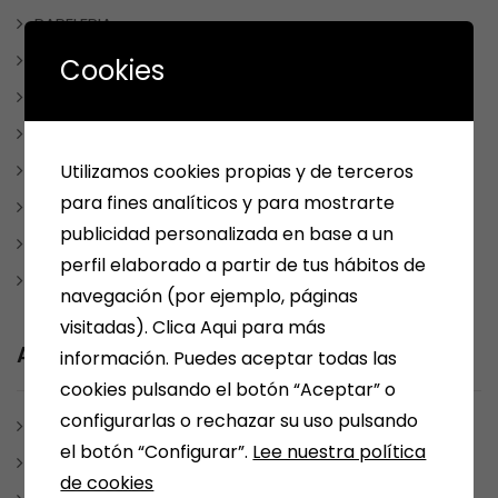
PAPELERIA
REDES SOCIALES
Cookies
REGALOS
REGALOSPERSONALIZADOS
Utilizamos cookies propias y de terceros
SMOLKAY
para fines analíticos y para mostrarte
Uncategorized
publicidad personalizada en base a un
VARIOS
perfil elaborado a partir de tus hábitos de
WEBS RECOMENDABLES
navegación (por ejemplo, páginas
visitadas). Clica Aqui para más
Archives
información. Puedes aceptar todas las
cookies pulsando el botón “Aceptar” o
configurarlas o rechazar su uso pulsando
julio 2025
el botón “Configurar”.
Lee nuestra política
enero 2025
de cookies