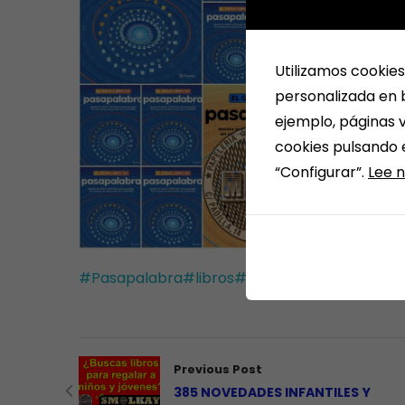
Utilizamos cookies
personalizada en b
ejemplo, páginas v
cookies pulsando 
“Configurar”.
Lee n
#Pasapalabra
#libros
#novedades
#smolkay
Previous Post
385 NOVEDADES INFANTILES Y