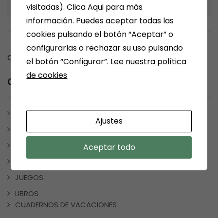
LIBROS
visitadas). Clica Aqui para más
información. Puedes aceptar todas las
cookies pulsando el botón “Aceptar” o
configurarlas o rechazar su uso pulsando
Comments are closed.
el botón “Configurar”.
Lee nuestra política
de cookies
Category
ARÉVALO
Ajustes
ARTÍCULOS Y ESCRITOS
BONO CULTURAL
Aceptar todo
ESCRITORES MEDINENSES Y AFINES
JUEGOS
LIBROS
CUADERNOS DE VACACIONES