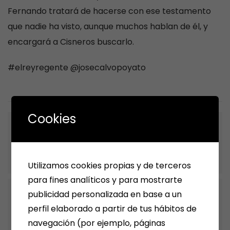
Fernando tratará de hacerse con ese testamento
que nadie ha visto, aunque muchos hablan de él, y
encargará a Cisneros buscarlo.
#elreyregente @josecalvopoyato
Cookies
Previous Post
LO MEJOR DE 13 RUE DEL PERCEBE
LIBROS
Utilizamos cookies propias y de terceros
para fines analíticos y para mostrarte
publicidad personalizada en base a un
Next Post
LA SOMBRA DE LOS SUEÑOS de
perfil elaborado a partir de tus hábitos de
GONZALO GINER
navegación (por ejemplo, páginas