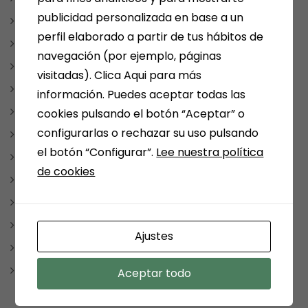
publicidad personalizada en base a un
diciembre 2023
perfil elaborado a partir de tus hábitos de
noviembre 2023
navegación (por ejemplo, páginas
octubre 2023
visitadas). Clica Aqui para más
septiembre 2023
información. Puedes aceptar todas las
agosto 2023
cookies pulsando el botón “Aceptar” o
configurarlas o rechazar su uso pulsando
julio 2023
el botón “Configurar”.
Lee nuestra política
junio 2023
de cookies
mayo 2023
abril 2023
enero 2023
Ajustes
diciembre 2022
mayo 2022
Aceptar todo