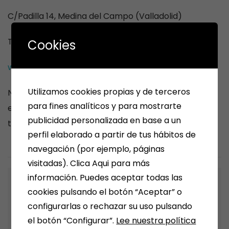
C/Padilla 14, Medina del Campo (Valladolid)
Tfno.: 983803145
Cookies
www.papeleriamena.com
Utilizamos cookies propias y de terceros
Nota: La mayoría de los libros solo están disponibles
para fines analíticos y para mostrarte
en nuestra tienda física y no en SMOLKAY, nuestra
publicidad personalizada en base a un
tienda online.
https://papeleriamena.amilibro.com
perfil elaborado a partir de tus hábitos de
navegación (por ejemplo, páginas
visitadas). Clica Aqui para más
información. Puedes aceptar todas las
Previous Post
cookies pulsando el botón “Aceptar” o
PAPELERÍA MENA EN LA FERIA DEL LIBRO
configurarlas o rechazar su uso pulsando
DE MEDINA DEL CAMPO 2022.
el botón “Configurar”.
Lee nuestra política
Imágenes .