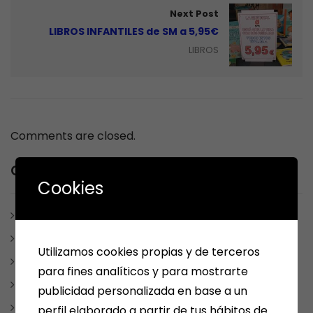
Next Post
LIBROS INFANTILES de SM a 5,95€
LIBROS
Comments are closed.
Category
Cookies
ARÉVALO
ARTÍCULOS Y ESCRITOS
Utilizamos cookies propias y de terceros
BONO CULTURAL
para fines analíticos y para mostrarte
ESCRITORES MEDINENSES Y AFINES
publicidad personalizada en base a un
JUEGOS
perfil elaborado a partir de tus hábitos de