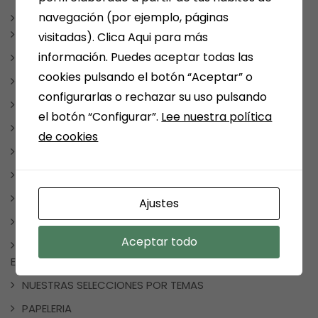
navegación (por ejemplo, páginas
LIBROS
CUADERNOS DE VACACIONES
visitadas). Clica Aqui para más
información. Puedes aceptar todas las
LIBROS DE COCINA
cookies pulsando el botón “Aceptar” o
LIBROS DE TEXTO
configurarlas o rechazar su uso pulsando
LIBROS INFANTILES Y JUVENILES
el botón “Configurar”.
Lee nuestra política
LITERATURA FANTÁSTICA
de cookies
LITERATURA ROMÁNTICA
MANGA Y COMIC
TAUROMAQUIA
Ajustes
MEDINA DEL CAMPO
Aceptar todo
NOTICIAS, FRASES, CURIOSIDADES, EVENTOS, DÍAS
ESPECIALES
NUESTRAS SELECCIONES POR TEMAS
PAPELERIA