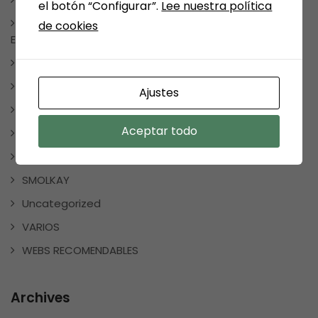
el botón “Configurar”.
Lee nuestra política
NOTICIAS, FRASES, CURIOSIDADES, EVENTOS, DÍAS
de cookies
ESPECIALES
NUESTRAS SELECCIONES POR TEMAS
PAPELERIA
Ajustes
REDES SOCIALES
Aceptar todo
REGALOS
REGALOSPERSONALIZADOS
SMOLKAY
Uncategorized
VARIOS
WEBS RECOMENDABLES
Archives