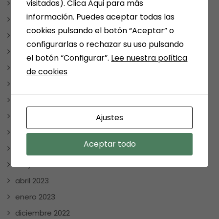
visitadas). Clica Aqui para más
marzo 2024
información. Puedes aceptar todas las
febrero 2024
cookies pulsando el botón “Aceptar” o
enero 2024
configurarlas o rechazar su uso pulsando
diciembre 2023
el botón “Configurar”.
Lee nuestra política
noviembre 2023
de cookies
octubre 2023
septiembre 2023
agosto 2023
Ajustes
julio 2023
Aceptar todo
junio 2023
mayo 2023
abril 2023
enero 2023
diciembre 2022