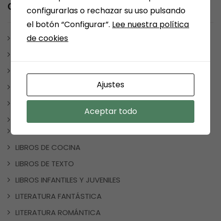
Category
configurarlas o rechazar su uso pulsando
el botón “Configurar”.
Lee nuestra política
de cookies
ARÉVALO
ARTÍCULOS Y ESCRITOS
BONO CULTURAL
Ajustes
ESCRITORES MEDINENSES Y AFINES
JUEGOS
Aceptar todo
LIBROS
CUADERNOS DE VACACIONES
LIBROS DE COCINA
LIBROS DE TEXTO
LIBROS INFANTILES Y JUVENILES
LITERATURA FANTÁSTICA
LITERATURA ROMÁNTICA