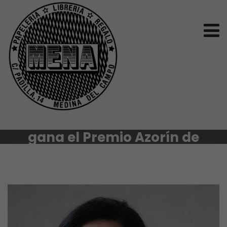
La escritora y abogada
Cristina López Barrio
gana el Premio Azorín de
Novela 2024.