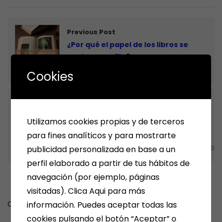
Previous Post
¿Por qué el papel de los libros se
vuelve amarillo?
ARTÍCULOS Y ESCRITOS
Cookies
Next Post
8 de Marzo – Día Internacional de la
Utilizamos cookies propias y de terceros
Mujer
para fines analíticos y para mostrarte
publicidad personalizada en base a un
NOTICIAS, FRASES, CURIOSIDADES, EVENTOS, DÍAS ESPECIALES
perfil elaborado a partir de tus hábitos de
navegación (por ejemplo, páginas
visitadas). Clica Aqui para más
Comments are closed.
información. Puedes aceptar todas las
cookies pulsando el botón “Aceptar” o