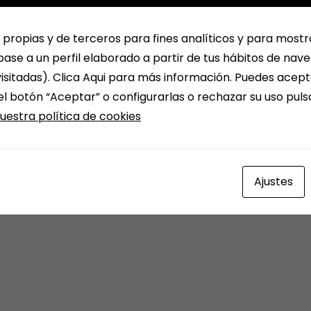
 propias y de terceros para fines analíticos y para mostr
ase a un perfil elaborado a partir de tus hábitos de nav
isitadas). Clica Aqui para más información. Puedes acept
el botón “Aceptar” o configurarlas o rechazar su uso pul
Next Post
uestra política de cookies
A veces llegan novedades
sorprendentes y divertidas.
LIBROS
Ajustes