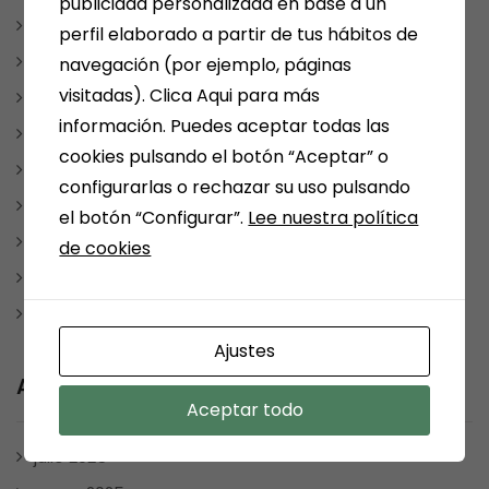
publicidad personalizada en base a un
NUESTRAS SELECCIONES POR TEMAS
perfil elaborado a partir de tus hábitos de
PAPELERIA
navegación (por ejemplo, páginas
visitadas). Clica Aqui para más
REDES SOCIALES
información. Puedes aceptar todas las
REGALOS
cookies pulsando el botón “Aceptar” o
REGALOSPERSONALIZADOS
configurarlas o rechazar su uso pulsando
SMOLKAY
el botón “Configurar”.
Lee nuestra política
Uncategorized
de cookies
VARIOS
WEBS RECOMENDABLES
Ajustes
Archives
Aceptar todo
julio 2025