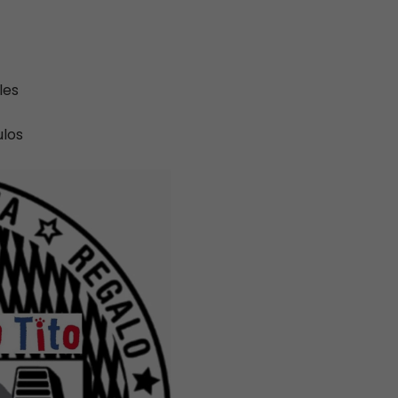
les
ulos