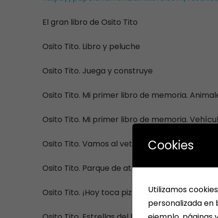
El gran libro de Osito Tito
Osito Tito. Libro y peluche
Osito Tito. Juega y construye
Osito Tito. Mi primer libro de memoria. Animal
Osito Tito. Mi primer libro de memoria. Vehícu
Cookies
Osito Tito. Vamos al veterinario
Osito Tito. Parque de atracciones
Utilizamos cookies
Osito Tito. ¡Hoy toca pizza!
personalizada en b
ejemplo, páginas v
Osito Tito. Estrellas del balón