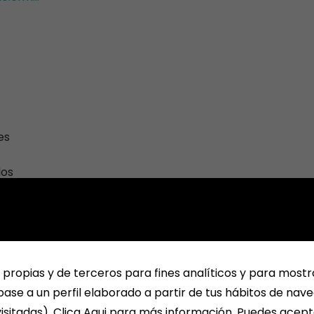
es
los
 propias y de terceros para fines analíticos y para mostr
ase a un perfil elaborado a partir de tus hábitos de nav
isitadas). Clica Aqui para más información. Puedes acept