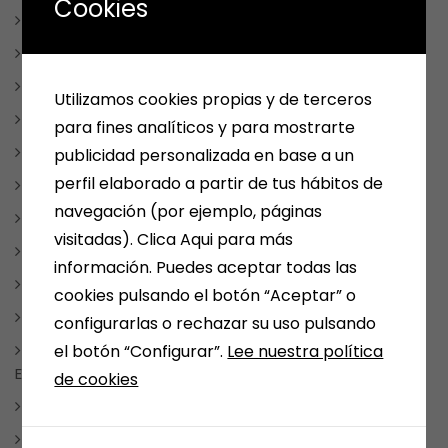
Cookies
ESCRITORES MEDINENSES Y AFINES
JUEGOS
LIBROS
Utilizamos cookies propias y de terceros
LIBROS DE COCINA
para fines analíticos y para mostrarte
LIBROS DE TEXTO
publicidad personalizada en base a un
perfil elaborado a partir de tus hábitos de
LIBROS INFANTILES Y JUVENILES
navegación (por ejemplo, páginas
LITERATURA FANTÁSTICA
visitadas). Clica Aqui para más
LITERATURA ROMÁNTICA
información. Puedes aceptar todas las
MANGA Y COMIC
cookies pulsando el botón “Aceptar” o
MEDINA DEL CAMPO
configurarlas o rechazar su uso pulsando
el botón “Configurar”.
Lee nuestra política
NOTICIAS, FRASES, CURIOSIDADES, EVENTOS, DÍAS
ESPECIALES
de cookies
NUESTRAS SELECCIONES POR TEMAS
PAPELERIA