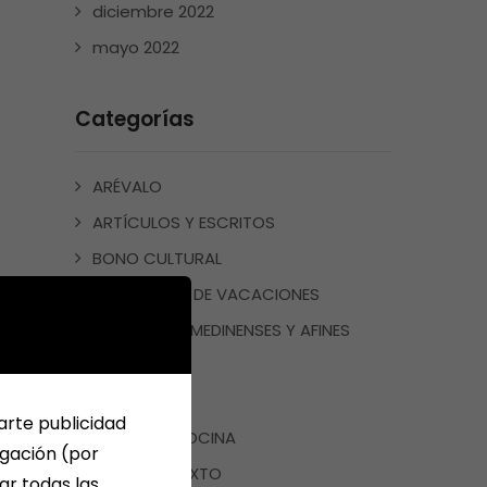
diciembre 2022
mayo 2022
Categorías
ARÉVALO
ARTÍCULOS Y ESCRITOS
BONO CULTURAL
CUADERNOS DE VACACIONES
ESCRITORES MEDINENSES Y AFINES
JUEGOS
LIBROS
arte publicidad
LIBROS DE COCINA
egación (por
LIBROS DE TEXTO
ar todas las