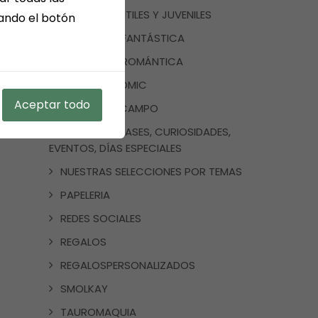
LIBROS INFANTILES Y JUVENILES
sando el botón
LITERATURA FANTÁSTICA
LITERATURA ROMÁNTICA
MANGA Y COMIC
Aceptar todo
MEDINA DEL CAMPO
NOTICIAS, FRASES, CURIOSIDADES,
EVENTOS, DÍAS ESPECIALES
NUESTRAS SELECCIONES POR TEMAS
PAPELERIA
REDES SOCIALES
REGALOS
REGALOSPERSONALIZADOS
SMOLKAY
TAUROMAQUIA