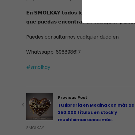
𝗘𝗻 𝗦𝗠𝗢𝗟𝗞𝗔𝗬 𝘁𝗼𝗱𝗼𝘀 𝗹𝗼𝘀 𝗹𝗶𝗯𝗿𝗼𝘀 𝘁𝗶𝗲𝗻𝗲𝗻 𝘂𝗻 𝟱% 
𝗾𝘂𝗲 𝗽𝘂𝗲𝗱𝗮𝘀 𝗲𝗻𝗰𝗼𝗻𝘁𝗿𝗮𝗿 𝗲𝗻 𝗰𝘂𝗮𝗹𝗾𝘂𝗶𝗲𝗿 𝗽𝗹𝗮𝘁𝗮
Puedes consultarnos cualquier duda en:
Whatssapp: 696898617
#smolkay
Previous Post
Tu librería en Medina con más de
250.000 títulos en stock y
muchísimas cosas más.
SMOLKAY