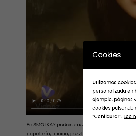
Cookies
Utilizamos cookies
personalizada en b
ejemplo, páginas v
cookies pulsando 
“Configurar”.
Lee n
En SMOLKAY podéis encontrar más de 200.000 t
papelería, oficina, puzzles, juegos, material di