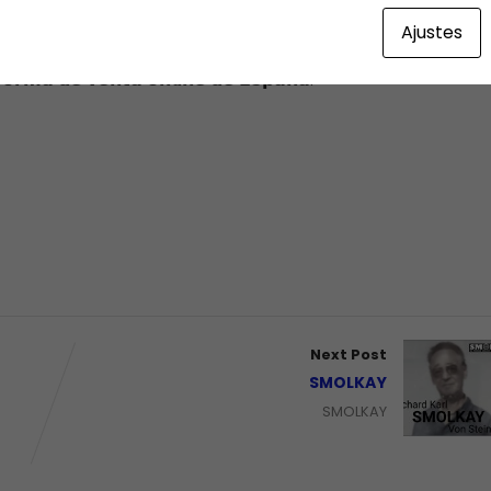
Ajustes
𝗲 𝗱𝗲𝘀𝗰𝘂𝗲𝗻𝘁𝗼, 𝗶𝗴𝘂𝗮𝗹𝗮𝗻𝗱𝗼 𝗰𝗼𝗻 𝗲𝗹𝗹𝗼 𝗲𝗹 𝗽𝗿𝗲𝗰𝗶𝗼 𝗱𝗲 𝗹𝗶𝗯𝗿𝗼
𝗳𝗼𝗿𝗺𝗮 𝗱𝗲 𝘃𝗲𝗻𝘁𝗮 𝗼𝗻𝗹𝗶𝗻𝗲 𝗱𝗲 𝗘𝘀𝗽𝗮𝗻̃𝗮.
Next Post
SMOLKAY
SMOLKAY