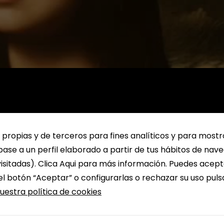
 propias y de terceros para fines analíticos y para mostr
ase a un perfil elaborado a partir de tus hábitos de nav
isitadas). Clica Aqui para más información. Puedes acept
el botón “Aceptar” o configurarlas o rechazar su uso pul
uestra política de cookies
ítulos de libros en stock y más de 20.000 referencias d
dáctico, mobiliario de oficina … ¡A los mejores precios!