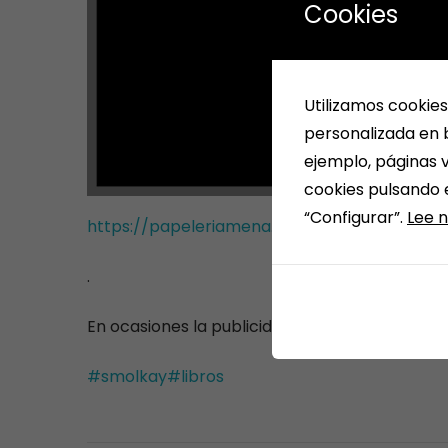
Cookies
Utilizamos cookies
personalizada en b
ejemplo, páginas v
cookies pulsando 
“Configurar”.
Lee n
https://papeleriamena.amilibro.com/
.
En ocasiones la publicidad más impactante n
#smolkay
#libros