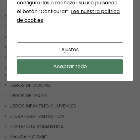
configurarlas o rechazar su uso pulsando
el botón “Configurar”.
Lee nuestra política
ARÉVALO
de cookies
ARTÍCULOS Y ESCRITOS
BONO CULTURAL
ESCRITORES MEDINENSES Y AFINES
Ajustes
JUEGOS
Aceptar todo
LIBROS
CUADERNOS DE VACACIONES
LIBROS DE COCINA
LIBROS DE TEXTO
LIBROS INFANTILES Y JUVENILES
LITERATURA FANTÁSTICA
LITERATURA ROMÁNTICA
MANGA Y COMIC