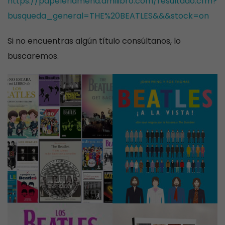
https://papeleriamena.amilibro.com/resultado.cfm?
busqueda_general=THE%20BEATLES&&&stock=on
Si no encuentras algún título consúltanos, lo
buscaremos.