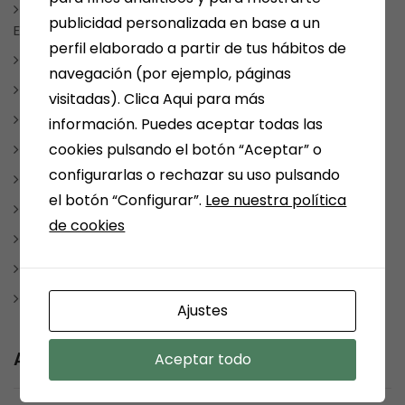
NOTICIAS, FRASES, CURIOSIDADES, EVENTOS, DÍAS
publicidad personalizada en base a un
ESPECIALES
perfil elaborado a partir de tus hábitos de
NUESTRAS SELECCIONES POR TEMAS
navegación (por ejemplo, páginas
PAPELERIA
visitadas). Clica Aqui para más
REDES SOCIALES
información. Puedes aceptar todas las
cookies pulsando el botón “Aceptar” o
REGALOS
configurarlas o rechazar su uso pulsando
REGALOSPERSONALIZADOS
el botón “Configurar”.
Lee nuestra política
SMOLKAY
de cookies
Uncategorized
VARIOS
WEBS RECOMENDABLES
Ajustes
Archives
Aceptar todo