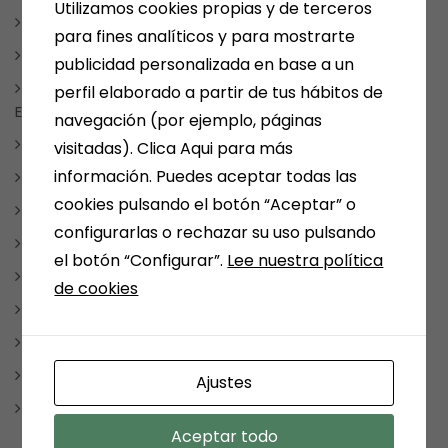
Utilizamos cookies propias y de terceros
TAUROMAQUIA
para fines analíticos y para mostrarte
MEDINA DEL CAMPO
publicidad personalizada en base a un
NOTICIAS, FRASES, CURIOSIDADES, EVENTOS, DÍAS
perfil elaborado a partir de tus hábitos de
ESPECIALES
navegación (por ejemplo, páginas
NUESTRAS SELECCIONES POR TEMAS
visitadas). Clica Aqui para más
información. Puedes aceptar todas las
PAPELERIA
cookies pulsando el botón “Aceptar” o
REDES SOCIALES
configurarlas o rechazar su uso pulsando
REGALOS
el botón “Configurar”.
Lee nuestra política
REGALOSPERSONALIZADOS
de cookies
SMOLKAY
Uncategorized
VARIOS
Ajustes
WEBS RECOMENDABLES
Aceptar todo