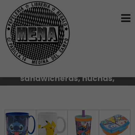
Botellas, tazas,
sandwicheras, huchas,
vasos…