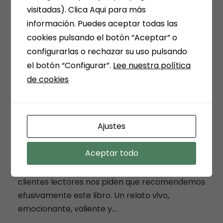
visitadas). Clica Aqui para más
VISITA DE LUJO Hoy en el stand de Papelería
información. Puedes aceptar todas las
Mena Medina del Campo hemos disfrutado por
cookies pulsando el botón “Aceptar” o
unos instantes de la...
configurarlas o rechazar su uso pulsando
el botón “Configurar”.
Lee nuestra política
+ READ MORE
de cookies
ESTO NO SE DICE
Ajustes
Aceptar todo
12/12/2022
admin
Off
LIBROS
ALEJANDRO PALOMAS Varios de nuestros
clientes lectores nos piden que recomendemos
efusivamente este libro. Un relato vivo,
emocionante, valiente y...