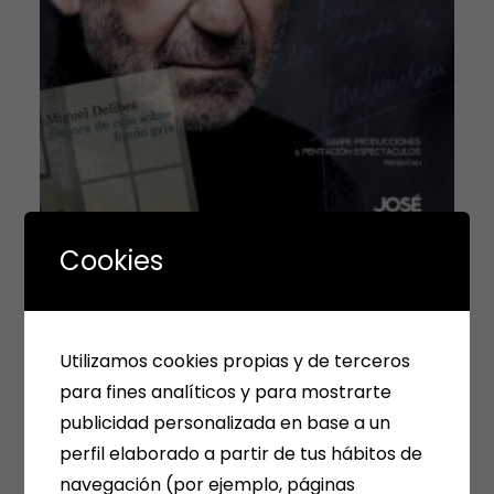
Cookies
FERIA DEL LIBRO 2024.
Utilizamos cookies propias y de terceros
para fines analíticos y para mostrarte
MEDINA DEL CAMPO
publicidad personalizada en base a un
perfil elaborado a partir de tus hábitos de
17/04/2023
admin
Off
LIBROS
,
NOTICIAS,
navegación (por ejemplo, páginas
FRASES, CURIOSIDADES, EVENTOS, DÍAS ESPECIALES