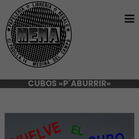
CUBOS «P´ABURRIR»