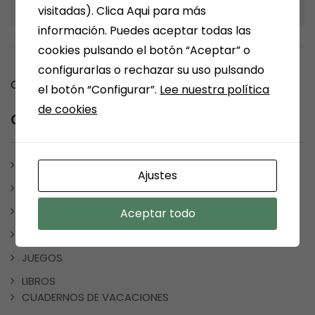
visitadas). Clica Aqui para más
información. Puedes aceptar todas las
cookies pulsando el botón “Aceptar” o
configurarlas o rechazar su uso pulsando
Comments are closed.
el botón “Configurar”.
Lee nuestra política
de cookies
Category
ARÉVALO
Ajustes
ARTÍCULOS Y ESCRITOS
BONO CULTURAL
Aceptar todo
ESCRITORES MEDINENSES Y AFINES
JUEGOS
LIBROS
CUADERNOS DE VACACIONES