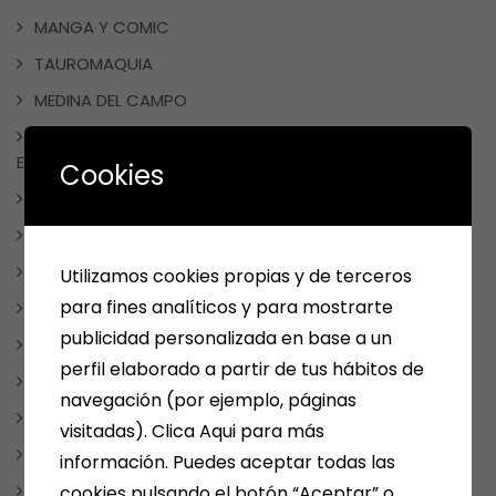
MANGA Y COMIC
TAUROMAQUIA
MEDINA DEL CAMPO
NOTICIAS, FRASES, CURIOSIDADES, EVENTOS, DÍAS
ESPECIALES
Cookies
NUESTRAS SELECCIONES POR TEMAS
PAPELERIA
REDES SOCIALES
Utilizamos cookies propias y de terceros
para fines analíticos y para mostrarte
REGALOS
publicidad personalizada en base a un
REGALOSPERSONALIZADOS
perfil elaborado a partir de tus hábitos de
SMOLKAY
navegación (por ejemplo, páginas
Uncategorized
visitadas). Clica Aqui para más
VARIOS
información. Puedes aceptar todas las
WEBS RECOMENDABLES
cookies pulsando el botón “Aceptar” o