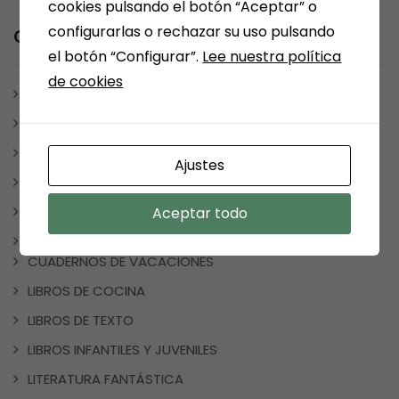
cookies pulsando el botón “Aceptar” o
configurarlas o rechazar su uso pulsando
Category
el botón “Configurar”.
Lee nuestra política
de cookies
ARÉVALO
ARTÍCULOS Y ESCRITOS
BONO CULTURAL
Ajustes
ESCRITORES MEDINENSES Y AFINES
JUEGOS
Aceptar todo
LIBROS
CUADERNOS DE VACACIONES
LIBROS DE COCINA
LIBROS DE TEXTO
LIBROS INFANTILES Y JUVENILES
LITERATURA FANTÁSTICA