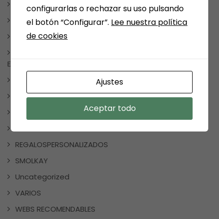
MANGA Y COMIC
configurarlas o rechazar su uso pulsando
TAUROMAQUIA
el botón “Configurar”.
Lee nuestra política
de cookies
MEDINA DEL CAMPO
NOTICIAS, FRASES, CURIOSIDADES, EVENTOS, DÍAS
ESPECIALES
NUESTRAS SELECCIONES POR TEMAS
Ajustes
PAPELERIA
Aceptar todo
REDES SOCIALES
REGALOS
REGALOSPERSONALIZADOS
SMOLKAY
Uncategorized
VARIOS
WEBS RECOMENDABLES