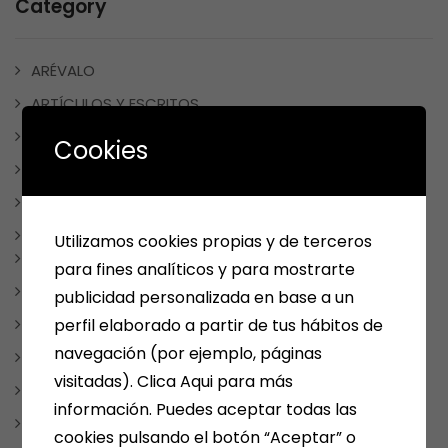
Category
ARÉVALO
ARTÍCULOS Y ESCRITOS
BONO CULTURAL
Cookies
ESCRITORES MEDINENSES Y AFINES
JUEGOS
LIBROS
Utilizamos cookies propias y de terceros
CUADERNOS DE VACACIONES
para fines analíticos y para mostrarte
LIBROS DE COCINA
publicidad personalizada en base a un
LIBROS DE TEXTO
perfil elaborado a partir de tus hábitos de
navegación (por ejemplo, páginas
LIBROS INFANTILES Y JUVENILES
visitadas). Clica Aqui para más
LITERATURA FANTÁSTICA
información. Puedes aceptar todas las
LITERATURA ROMÁNTICA
cookies pulsando el botón “Aceptar” o