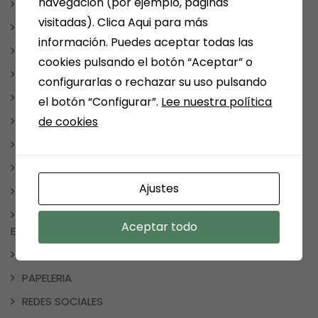
navegación (por ejemplo, páginas
CUADERNOS DE VACACIONES
visitadas). Clica Aqui para más
LIBROS DE COCINA
información. Puedes aceptar todas las
LIBROS DE TEXTO
cookies pulsando el botón “Aceptar” o
LIBROS INFANTILES Y JUVENILES
configurarlas o rechazar su uso pulsando
LITERATURA FANTÁSTICA
el botón “Configurar”.
Lee nuestra política
de cookies
LITERATURA ROMÁNTICA
MANGA Y COMIC
TAUROMAQUIA
Ajustes
MEDINA DEL CAMPO
NOTICIAS, FRASES, CURIOSIDADES, EVENTOS, DÍAS
Aceptar todo
ESPECIALES
NUESTRAS SELECCIONES POR TEMAS
PAPELERIA
REDES SOCIALES