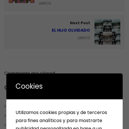
LIBROS
Next Post
EL HIJO OLVIDADO
LIBROS
Comments are closed.
Cookies
Category
ARÉVALO
Utilizamos cookies propias y de terceros
ARTÍCULOS Y ESCRITOS
para fines analíticos y para mostrarte
BONO CULTURAL
publicidad personalizada en base a un