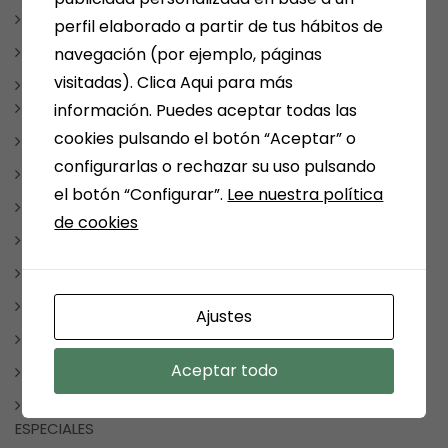
ESCRITORES MEDINENSES Y AFINES
perfil elaborado a partir de tus hábitos de
JUEGOS
navegación (por ejemplo, páginas
visitadas). Clica Aqui para más
LIBROS
CUADERNOS DE VACACIONES
información. Puedes aceptar todas las
cookies pulsando el botón “Aceptar” o
LIBROS DE COCINA
configurarlas o rechazar su uso pulsando
LIBROS DE TEXTO
el botón “Configurar”.
Lee nuestra política
LIBROS INFANTILES Y JUVENILES
de cookies
LITERATURA FANTÁSTICA
LITERATURA ROMÁNTICA
MANGA Y COMIC
Ajustes
TAUROMAQUIA
Aceptar todo
MEDINA DEL CAMPO
NOTICIAS, FRASES, CURIOSIDADES, EVENTOS, DÍAS
ESPECIALES