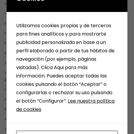
LIBROS DE TEXTO
LIBROS INFANTILES Y JUVENILES
LITERATURA FANTÁSTICA
Utilizamos cookies propias y de terceros
LITERATURA ROMÁNTICA
para fines analíticos y para mostrarte
publicidad personalizada en base a un
MANGA Y COMIC
perfil elaborado a partir de tus hábitos de
TAUROMAQUIA
navegación (por ejemplo, páginas
MEDINA DEL CAMPO
visitadas). Clica Aqui para más
NOTICIAS, FRASES, CURIOSIDADES, EVENTOS, DÍAS
información. Puedes aceptar todas las
ESPECIALES
cookies pulsando el botón “Aceptar” o
NUESTRAS SELECCIONES POR TEMAS
configurarlas o rechazar su uso pulsando
PAPELERIA
el botón “Configurar”.
Lee nuestra política
de cookies
REDES SOCIALES
REGALOS
REGALOSPERSONALIZADOS