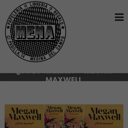
¿TÚ LO HARÍAS? – MEGAN
MAXWELL