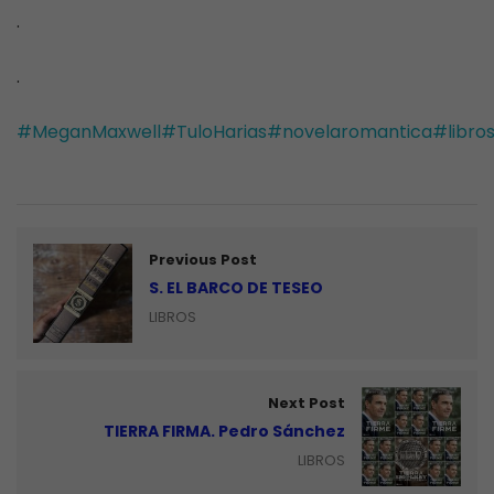
.
.
#MeganMaxwell
#TuloHarias
#novelaromantica
#libro
Previous Post
S. EL BARCO DE TESEO
LIBROS
Next Post
TIERRA FIRMA. Pedro Sánchez
LIBROS