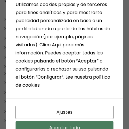
Category
Utilizamos cookies propias y de terceros
para fines analíticos y para mostrarte
ARÉVALO
publicidad personalizada en base a un
perfil elaborado a partir de tus hábitos de
ARTÍCULOS Y ESCRITOS
navegación (por ejemplo, páginas
BONO CULTURAL
visitadas). Clica Aqui para más
ESCRITORES MEDINENSES Y AFINES
información. Puedes aceptar todas las
JUEGOS
cookies pulsando el botón “Aceptar” o
LIBROS
configurarlas o rechazar su uso pulsando
CUADERNOS DE VACACIONES
el botón “Configurar”.
Lee nuestra política
LIBROS DE COCINA
de cookies
LIBROS DE TEXTO
LIBROS INFANTILES Y JUVENILES
LITERATURA FANTÁSTICA
Ajustes
LITERATURA ROMÁNTICA
Aceptar todo