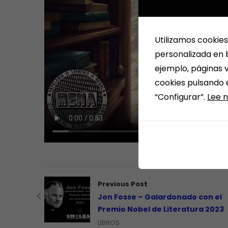
Utilizamos cookies
personalizada en b
ejemplo, páginas v
cookies pulsando 
“Configurar”.
Lee n
Previous Post
Jon Fosse – Galardonado con el
Premio Nobel de Literatura 2023
LIBROS