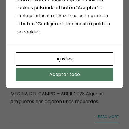
cookies pulsando el botón “Aceptar” o
configurarlas o rechazar su uso pulsando
el botón “Configurar”.
Lee nuestra política
de cookies
Ajustes
FERIA DEL LIBRO.
Aceptar todo
17/04/2023
admin
Off
NOTICIAS, FRASES,
CURIOSIDADES, EVENTOS, DÍAS ESPECIALES
MEDINA DEL CAMPO – ABRIL 2023 Algunos
amiguetes nos dejaron unos recuerdos.
+ READ MORE