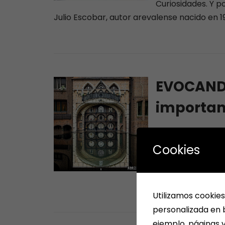
Curiosidades. Y p
Julio Escobar, autor arevalense nacido en 190
EVOCANDO
importan
10/10/2023
adm
Cookies
CURIOSIDADES, EVENT
No costaba nada j
Inteligencia Artifi
Utilizamos cookies
personalizada en b
ejemplo, páginas v