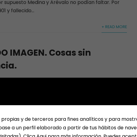
or supuesto Medina y Arévalo no podían faltar. Por
1 y fallecido...
+ READ MORE
 IMAGEN. Cosas sin
cia.
in
Off
MEDINA DEL CAMPO
,
NOTICIAS, FRASES,
OS, DÍAS ESPECIALES
untarlo todo en un video, así que ahí lo dejamos. ¡La
cial es asombrosa! Y sin...
 propias y de terceros para fines analíticos y para mostr
+ READ MORE
ase a un perfil elaborado a partir de tus hábitos de nav
isitadas). Clica Aqui para más información. Puedes acept